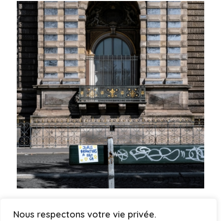
« Dans la rue » 2024
3,800.00
€
Nous respectons votre vie privée.